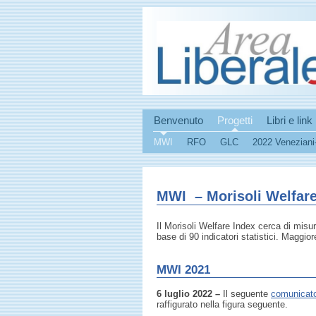
Benvenuto
Progetti
Libri e link
MWI
RFO
GLC
2022 Veneziani
MWI – Morisoli Welfare
Il Morisoli Welfare Index cerca di misu
base di 90 indicatori statistici. Maggior
MWI 2021
6 luglio 2022 –
Il seguente
comunicat
raffigurato nella figura seguente.