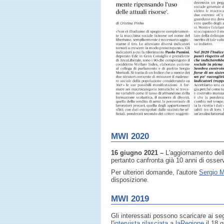
MWI 2020
16 giugno 2021 –
L'aggiornamento dell
pertanto canfronta già 10 anni di osserv
Per ulteriori domande, l'autore
Sergio M
disposizione.
MWI 2019
Gli interessati possono scaricare ai seg
l'
intervista rilasciata a laRegione
il 18 