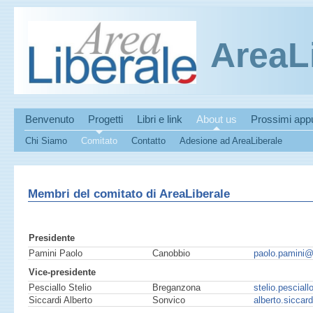
AreaL
Benvenuto
Progetti
Libri e link
About us
Prossimi app
Chi Siamo
Comitato
Contatto
Adesione ad AreaLiberale
Membri del comitato di AreaLiberale
Presidente
Pamini Paolo
Canobbio
paolo.pamini@a
Vice-presidente
Pesciallo Stelio
Breganzona
stelio.pescial
Siccardi Alberto
Sonvico
alberto.siccar