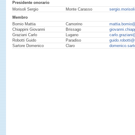
Presidente onorario
Morisoli Sergio
Monte Carasso
sergio.morisol
Membro
Bomio Mattia
Camorino
mattia.bomio@
Chiappini Giovanni
Brissago
giovanni.chiap
Graziani Carlo
Lugano
carlo.graziani
Robotti Guido
Paradiso
guido.robotti@
Sartore Domenico
Claro
domenico.sart