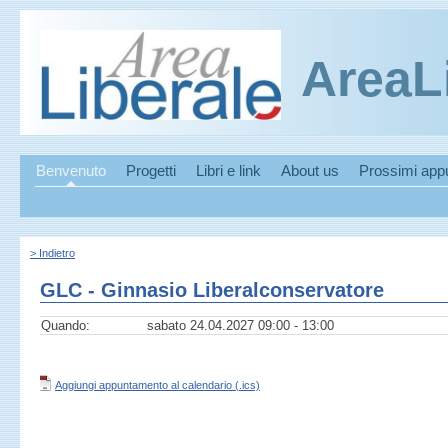
AreaL
Benvenuto
Progetti
Libri e link
About us
Prossimi app
> Indietro
GLC - Ginnasio Liberalconservatore
Quando:
sabato 24.04.2027 09:00 - 13:00
Aggiungi appuntamento al calendario (.ics)